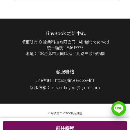
TinyBook 培訓中心
版權所有 © 凌典科技有限公司 - All right reserved
統一編號：54615335
地址：103台北市大同區延平北路三段4號5樓
客服聯絡
Line客服：https://lin.ee/d6bv4nT
客服信箱：service.tinybot@gmail.com
本系統由
TINYBOOK
所維護
前往課程
前往課程